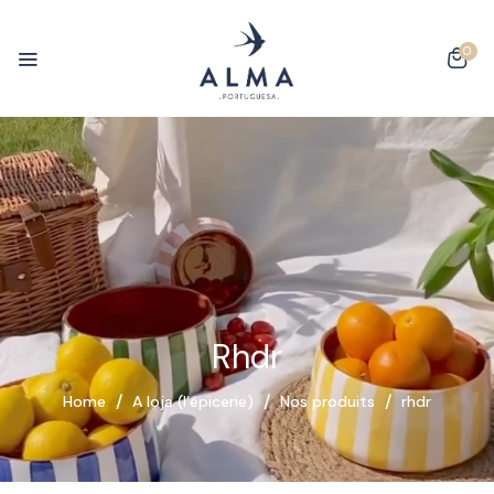
0
Rhdr
Home
A loja (l’épicerie)
Nos produits
rhdr