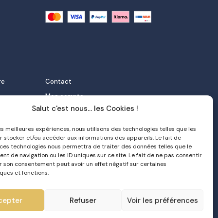
re
Contact
Mon compte
Salut c'est nous... les Cookies !
FAQ
 et
Livraison
les meilleures expériences, nous utilisons des technologies telles que les
r stocker et/ou accéder aux informations des appareils. Le fait de
Politique de confidentialité
 ces technologies nous permettra de traiter des données telles que le
orter
CGV
t de navigation ou les ID uniques sur ce site. Le fait de ne pas consentir
er son consentement peut avoir un effet négatif sur certaines
e nata
ques et fonctions.
cepter
Refuser
Voir les préférences