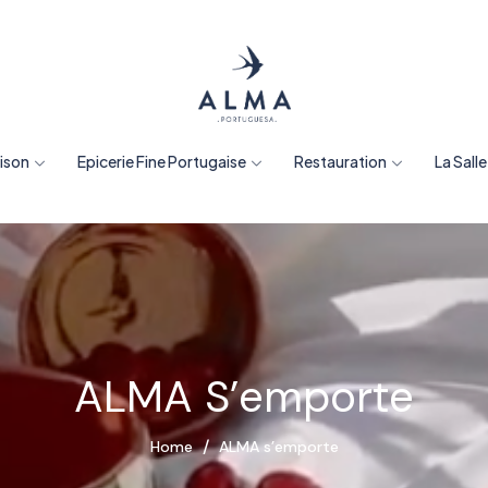
aison
Epicerie Fine Portugaise
Restauration
La Sall
ALMA S’emporte
Home
ALMA s’emporte