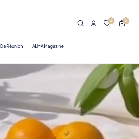
0
0
e De Réunion
ALMA Magazine