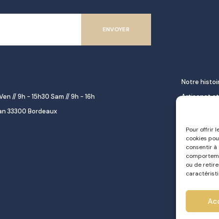
Notre histoi
Ven // 9h - 15h30 Sam // 9h - 16h
Artisanat et
lan 33300 Bordeaux
décoration
Épicerie fine
Pour offrir 
cookies pou
gourmet
consentir à
Repas à emp
comportemen
ou de retir
Le pastel d
caractéristi
Traiteur
Ac