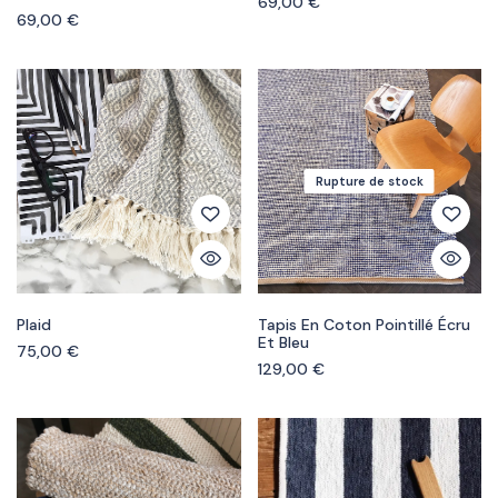
69,00
€
69,00
€
Rupture de stock
Plaid
Tapis En Coton Pointillé Écru
Et Bleu
75,00
€
129,00
€