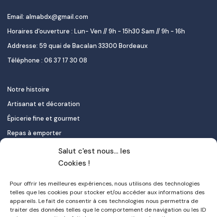
Email: almabdx@gmail.com
Horaires d'ouverture : Lun- Ven // 9h - 15h30 Sam // 9h - 16h
Addresse: 59 quai de Bacalan 33300 Bordeaux
Téléphone : 06 37 17 30 08
Notre histoire
Artisanat et décoration
Épicerie fine et gourmet
Repas à emporter
Le pastel de nata
Salut c'est nous... les
Traiteur
Cookies !
Pour offrir les meilleures expériences, nous utilisons des technologies
Contact
telles que les cookies pour stocker et/ou accéder aux informations des
appareils. Le fait de consentir à ces technologies nous permettra de
Mon compte
traiter des données telles que le comportement de navigation ou les ID