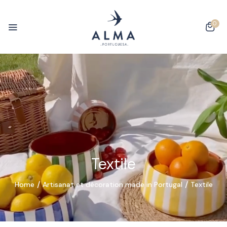
0
Textile
Home
Artisanat et décoration made in Portugal
Textile