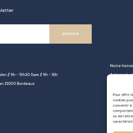
letter
Notre histoi
Ven // 9h - 15h30 Sam // 9h - 16h
Artisanat et
lan 33300 Bordeaux
décoration
Épicerie fine
Pour offrir 
cookies pou
gourmet
consentir à
Repas à emp
comportemen
ou de retir
Le pastel d
caractéristi
Traiteur