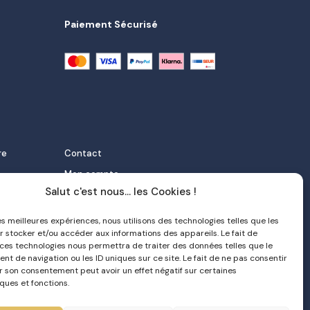
Paiement Sécurisé
re
Contact
Mon compte
Salut c'est nous... les Cookies !
FAQ
 et
Livraison
les meilleures expériences, nous utilisons des technologies telles que les
r stocker et/ou accéder aux informations des appareils. Le fait de
Politique de confidentialité
 ces technologies nous permettra de traiter des données telles que le
orter
CGV
t de navigation ou les ID uniques sur ce site. Le fait de ne pas consentir
er son consentement peut avoir un effet négatif sur certaines
e nata
ques et fonctions.