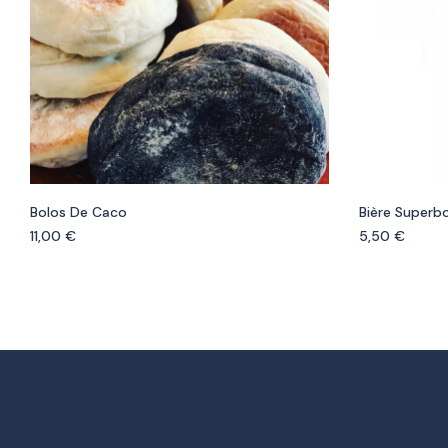
Bolos De Caco
Bière Superb
11,00
€
5,50
€