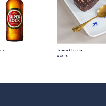
ock
Salamé Chocolat
4,00
€