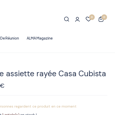
0
0
e De Réunion
ALMA Magazine
te assiette rayée Casa Cubista
0
€
rsonnes regardent ce produit en ce moment
t
1 article(s)
en stock !