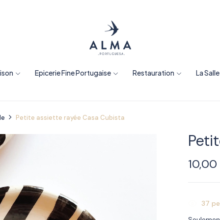
aison
Epicerie Fine Portugaise
Restauration
La Sall
le
Petite assiette rayée Casa Cubista
Peti
10,0
37
pe
Seulemen