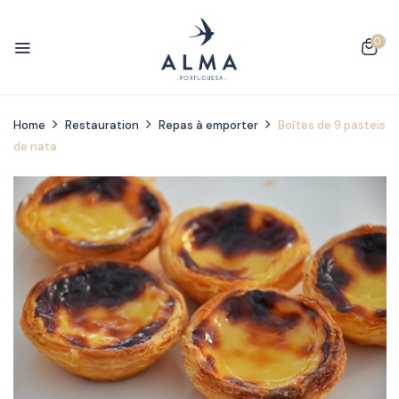
0
Home
Restauration
Repas à emporter
Boîtes de 9 pasteis
de nata