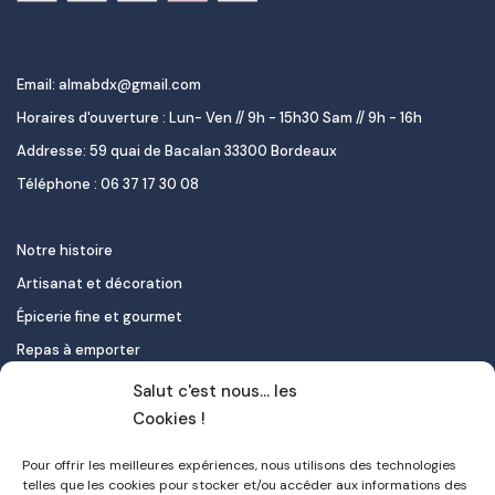
Email: almabdx@gmail.com
Horaires d'ouverture : Lun- Ven // 9h - 15h30 Sam // 9h - 16h
Addresse: 59 quai de Bacalan 33300 Bordeaux
Téléphone : 06 37 17 30 08
Notre histoire
Artisanat et décoration
Épicerie fine et gourmet
Repas à emporter
Le pastel de nata
Salut c'est nous... les
Traiteur
Cookies !
Pour offrir les meilleures expériences, nous utilisons des technologies
Contact
telles que les cookies pour stocker et/ou accéder aux informations des