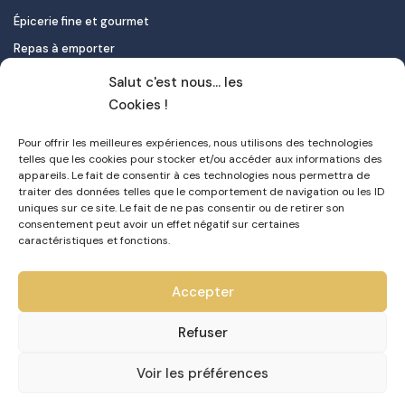
Épicerie fine et gourmet
Repas à emporter
Le pastel de nata
Salut c'est nous... les
Traiteur
Cookies !
Pour offrir les meilleures expériences, nous utilisons des technologies
Contact
telles que les cookies pour stocker et/ou accéder aux informations des
appareils. Le fait de consentir à ces technologies nous permettra de
Mon compte
traiter des données telles que le comportement de navigation ou les ID
uniques sur ce site. Le fait de ne pas consentir ou de retirer son
FAQ
consentement peut avoir un effet négatif sur certaines
Livraison
caractéristiques et fonctions.
Politique de confidentialité
Accepter
CGV
Refuser
Voir les préférences
0