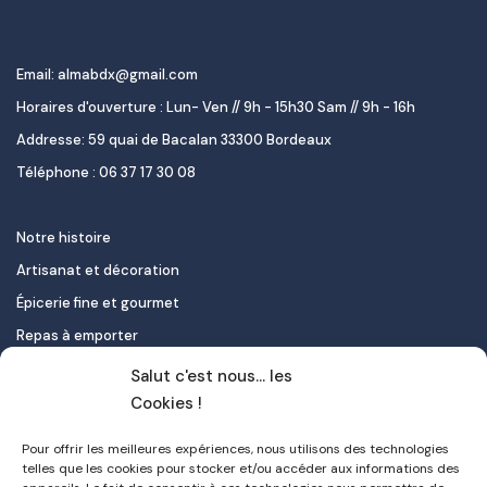
Email: almabdx@gmail.com
Horaires d'ouverture : Lun- Ven // 9h - 15h30 Sam // 9h - 16h
Addresse: 59 quai de Bacalan 33300 Bordeaux
Téléphone : 06 37 17 30 08
Notre histoire
Artisanat et décoration
Épicerie fine et gourmet
Repas à emporter
Le pastel de nata
Salut c'est nous... les
Traiteur
Cookies !
Pour offrir les meilleures expériences, nous utilisons des technologies
Contact
telles que les cookies pour stocker et/ou accéder aux informations des