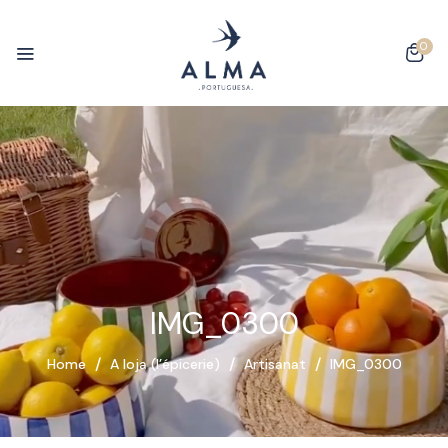
0
IMG_0300
Home
A loja (l’épicerie)
Artisanat
IMG_0300