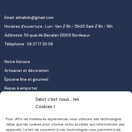
Email: almabdx@gmail.com
Horaires d'ouverture : Lun- Ven // 9h - 15h30 Sam // 9h - 16h
Addresse: 59 quai de Bacalan 33300 Bordeaux
Téléphone : 06 37 17 30 08
Notre histoire
Artisanat et décoration
Épicerie fine et gourmet
Repas à emporter
Le pastel de nata
Salut c'est nous... les
Traiteur
Cookies !
Pour offrir les meilleures expériences, nous utilisons des technologies
Contact
telles que les cookies pour stocker et/ou accéder aux informations des
appareils. Le fait de consentir à ces technologies nous permettra de