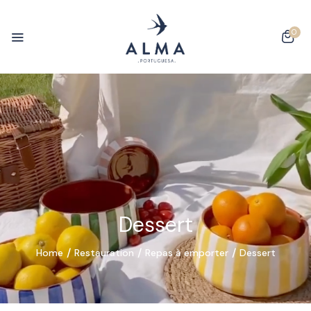
0
Dessert
Home
Restauration
Repas à emporter
Dessert