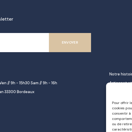
letter
Notre histoi
Ven // 9h - 15h30 Sam // 9h - 16h
Artisanat et
lan 33300 Bordeaux
décoration
Épicerie fine
Pour offrir 
cookies pou
gourmet
consentir à
Repas à emp
comportemen
ou de retir
Le pastel d
caractéristi