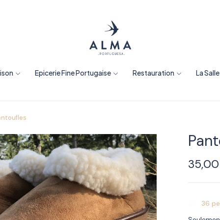
aison
Epicerie Fine Portugaise
Restauration
La Sall
ntoufles
Pant
35,0
36
pe
Seulemen