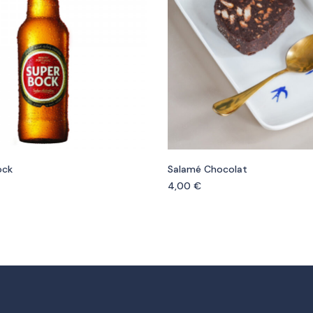
ock
Salamé Chocolat
4,00
€