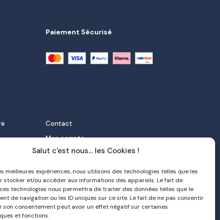
Paiement Sécurisé
re
Contact
Mon compte
Salut c'est nous... les Cookies !
FAQ
 et
Livraison
les meilleures expériences, nous utilisons des technologies telles que les
r stocker et/ou accéder aux informations des appareils. Le fait de
Politique de confidentialité
 ces technologies nous permettra de traiter des données telles que le
orter
CGV
t de navigation ou les ID uniques sur ce site. Le fait de ne pas consentir
er son consentement peut avoir un effet négatif sur certaines
e nata
ques et fonctions.