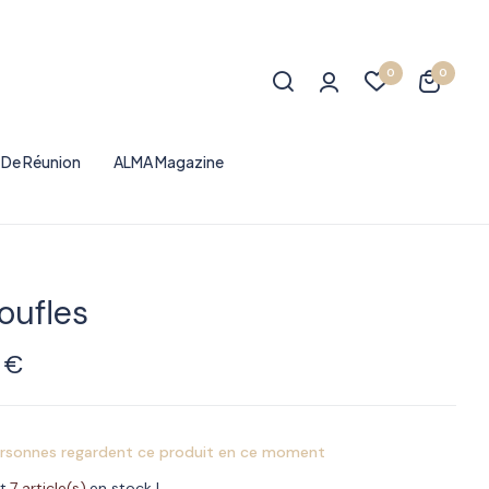
0
0
e De Réunion
ALMA Magazine
oufles
0
€
rsonnes regardent ce produit en ce moment
t
7 article(s)
en stock !