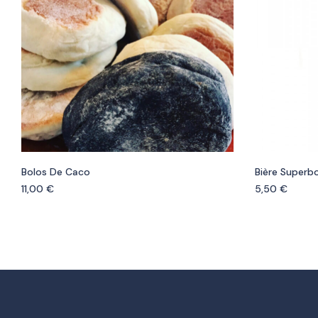
Bolos De Caco
Bière Superb
11,00
€
5,50
€