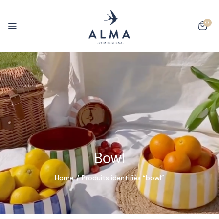
0
Bowl
Home
Produits identifiés “bowl”