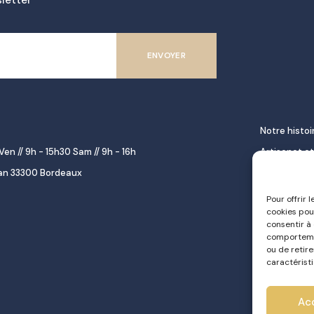
letter
Notre histoi
Ven // 9h - 15h30 Sam // 9h - 16h
Artisanat et
lan 33300 Bordeaux
décoration
Épicerie fine
Pour offrir 
cookies pou
gourmet
consentir à
Repas à emp
comportemen
ou de retir
Le pastel d
caractéristi
Traiteur
Ac