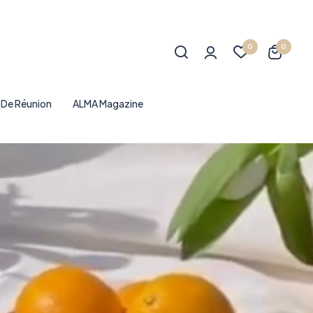
0
0
e De Réunion
ALMA Magazine