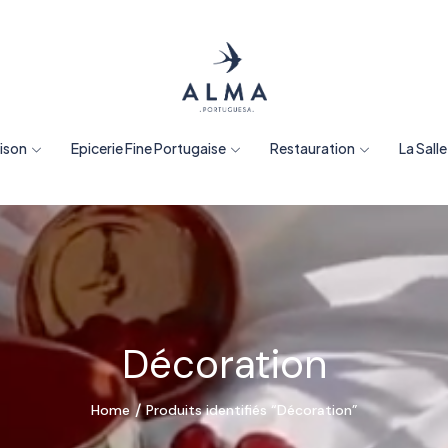
aison
Epicerie Fine Portugaise
Restauration
La Sall
Décoration
Home
Produits identifiés “Décoration”