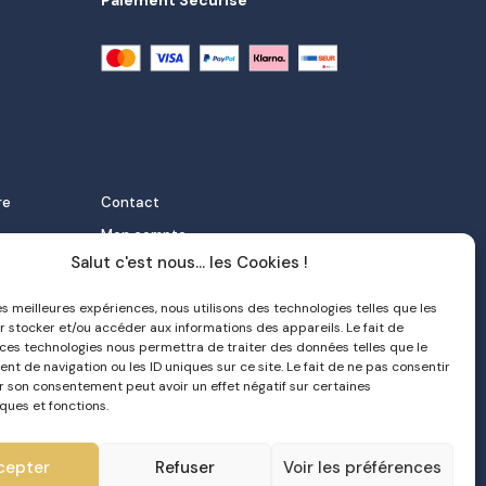
Paiement Sécurisé
re
Contact
Mon compte
Salut c'est nous... les Cookies !
FAQ
 et
Livraison
les meilleures expériences, nous utilisons des technologies telles que les
r stocker et/ou accéder aux informations des appareils. Le fait de
Politique de confidentialité
 ces technologies nous permettra de traiter des données telles que le
orter
CGV
t de navigation ou les ID uniques sur ce site. Le fait de ne pas consentir
er son consentement peut avoir un effet négatif sur certaines
e nata
ques et fonctions.
cepter
Refuser
Voir les préférences