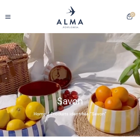
0
Savon
Home
Produits identifiés “Savon”