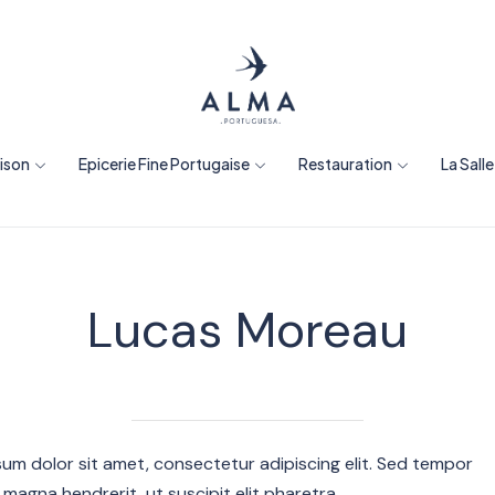
aison
Epicerie Fine Portugaise
Restauration
La Sall
Lucas Moreau
um dolor sit amet, consectetur adipiscing elit. Sed tempor
 magna hendrerit, ut suscipit elit pharetra.