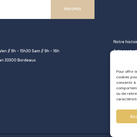
Notre histoi
Ven // 9h - 15h30 Sam // 9h - 16h
Artisanat et
lan 33300 Bordeaux
décoration
Épicerie fine
Pour offrir 
cookies pou
gourmet
consentir à
Repas à emp
comportemen
ou de retir
Le pastel d
caractéristi
Traiteur
Ac