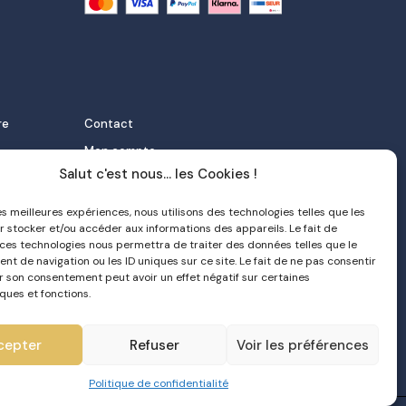
re
Contact
Mon compte
Salut c'est nous... les Cookies !
FAQ
 et
Livraison
les meilleures expériences, nous utilisons des technologies telles que les
r stocker et/ou accéder aux informations des appareils. Le fait de
Politique de confidentialité
 ces technologies nous permettra de traiter des données telles que le
orter
CGV
t de navigation ou les ID uniques sur ce site. Le fait de ne pas consentir
er son consentement peut avoir un effet négatif sur certaines
e nata
ques et fonctions.
cepter
Refuser
Voir les préférences
Politique de confidentialité