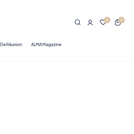
0
0
e De Réunion
ALMA Magazine