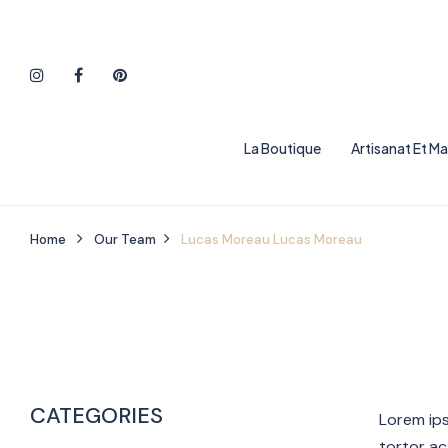
La Boutique
Artisanat Et M
Home
Our Team
Lucas Moreau
Lucas Moreau
CATEGORIES
Lorem ips
tortor ac