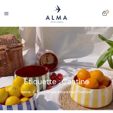
0
Étiquette :
Cantine
Home
Archiver par étiquettes "Cantine"