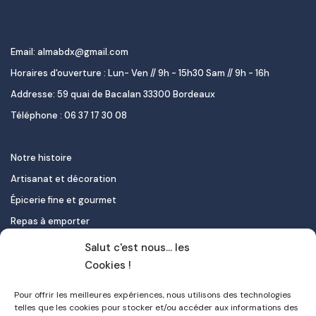
Email: almabdx@gmail.com
Horaires d'ouverture : Lun- Ven // 9h - 15h30 Sam // 9h - 16h
Addresse: 59 quai de Bacalan 33300 Bordeaux
Téléphone : 06 37 17 30 08
Notre histoire
Artisanat et décoration
Épicerie fine et gourmet
Repas à emporter
Le pastel de nata
Salut c'est nous... les
Traiteur
Cookies !
Pour offrir les meilleures expériences, nous utilisons des technologies
Contact
telles que les cookies pour stocker et/ou accéder aux informations des