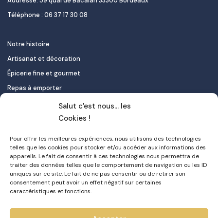
Addresse: 59 quai de Bacalan 33300 Bordeaux
Téléphone : 06 37 17 30 08
Notre histoire
Artisanat et décoration
Épicerie fine et gourmet
Repas à emporter
Le pastel de nata
Salut c'est nous... les
Traiteur
Cookies !
Pour offrir les meilleures expériences, nous utilisons des technologies
Contact
telles que les cookies pour stocker et/ou accéder aux informations des
appareils. Le fait de consentir à ces technologies nous permettra de
Mon compte
traiter des données telles que le comportement de navigation ou les ID
uniques sur ce site. Le fait de ne pas consentir ou de retirer son
FAQ
consentement peut avoir un effet négatif sur certaines
Livraison
caractéristiques et fonctions.
Politique de confidentialité