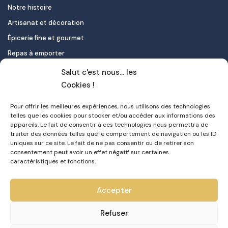
Notre histoire
Artisanat et décoration
Épicerie fine et gourmet
Repas à emporter
Le pastel de nata
Salut c'est nous... les
Traiteur
Cookies !
Pour offrir les meilleures expériences, nous utilisons des technologies
Contact
telles que les cookies pour stocker et/ou accéder aux informations des
appareils. Le fait de consentir à ces technologies nous permettra de
Mon compte
traiter des données telles que le comportement de navigation ou les ID
uniques sur ce site. Le fait de ne pas consentir ou de retirer son
FAQ
consentement peut avoir un effet négatif sur certaines
Livraison
caractéristiques et fonctions.
Politique de confidentialité
Accepter
CGV
Refuser