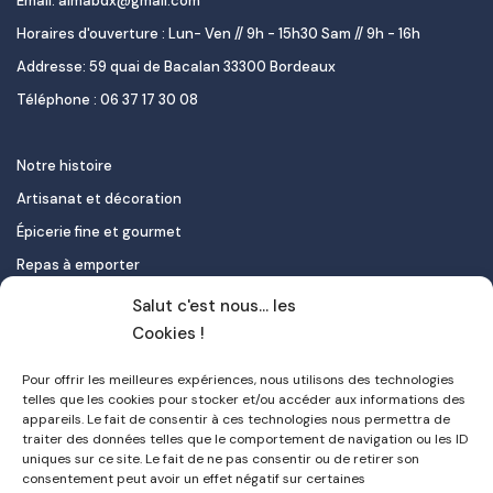
Email: almabdx@gmail.com
Horaires d'ouverture : Lun- Ven // 9h - 15h30 Sam // 9h - 16h
Addresse: 59 quai de Bacalan 33300 Bordeaux
Téléphone : 06 37 17 30 08
Notre histoire
Artisanat et décoration
Épicerie fine et gourmet
Repas à emporter
Le pastel de nata
Salut c'est nous... les
Traiteur
Cookies !
Pour offrir les meilleures expériences, nous utilisons des technologies
Contact
telles que les cookies pour stocker et/ou accéder aux informations des
appareils. Le fait de consentir à ces technologies nous permettra de
Mon compte
traiter des données telles que le comportement de navigation ou les ID
uniques sur ce site. Le fait de ne pas consentir ou de retirer son
FAQ
consentement peut avoir un effet négatif sur certaines