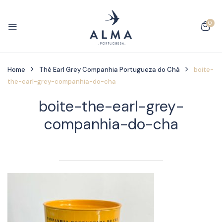
0
Home
Thé Earl Grey Companhia Portugueza do Chá
boite-
the-earl-grey-companhia-do-cha
boite-the-earl-grey-
companhia-do-cha