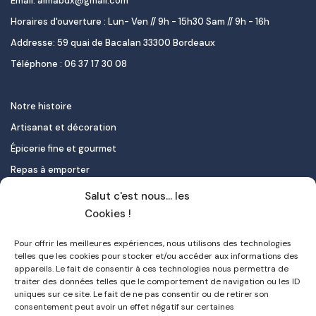
Email: almabdx@gmail.com
Horaires d'ouverture : Lun- Ven // 9h - 15h30 Sam // 9h - 16h
Addresse: 59 quai de Bacalan 33300 Bordeaux
Téléphone : 06 37 17 30 08
Notre histoire
Artisanat et décoration
Épicerie fine et gourmet
Repas à emporter
Le pastel de nata
Salut c'est nous... les
Traiteur
Cookies !
Pour offrir les meilleures expériences, nous utilisons des technologies
Contact
telles que les cookies pour stocker et/ou accéder aux informations des
appareils. Le fait de consentir à ces technologies nous permettra de
Mon compte
traiter des données telles que le comportement de navigation ou les ID
uniques sur ce site. Le fait de ne pas consentir ou de retirer son
FAQ
consentement peut avoir un effet négatif sur certaines