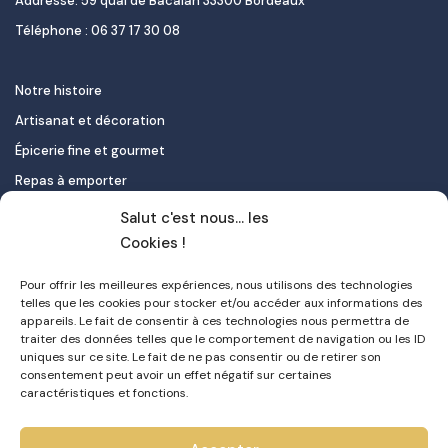
Addresse: 59 quai de Bacalan 33300 Bordeaux
Téléphone : 06 37 17 30 08
Notre histoire
Artisanat et décoration
Épicerie fine et gourmet
Repas à emporter
Le pastel de nata
Salut c'est nous... les
Traiteur
Cookies !
Pour offrir les meilleures expériences, nous utilisons des technologies
Contact
telles que les cookies pour stocker et/ou accéder aux informations des
appareils. Le fait de consentir à ces technologies nous permettra de
Mon compte
traiter des données telles que le comportement de navigation ou les ID
uniques sur ce site. Le fait de ne pas consentir ou de retirer son
FAQ
consentement peut avoir un effet négatif sur certaines
Livraison
caractéristiques et fonctions.
Politique de confidentialité