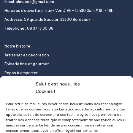
Email: almabdx@gmail.com
Horaires d'ouverture : Lun- Ven // 9h - 15h30 Sam // 9h - 16h
Addresse: 59 quai de Bacalan 33300 Bordeaux
Téléphone : 06 37 17 30 08
Notre histoire
Artisanat et décoration
Épicerie fine et gourmet
Repas à emporter
Le pastel de nata
Salut c'est nous... les
Traiteur
Cookies !
Pour offrir les meilleures expériences, nous utilisons des technologies
Contact
telles que les cookies pour stocker et/ou accéder aux informations des
appareils. Le fait de consentir à ces technologies nous permettra de
Mon compte
traiter des données telles que le comportement de navigation ou les ID
uniques sur ce site. Le fait de ne pas consentir ou de retirer son
FAQ
consentement peut avoir un effet négatif sur certaines