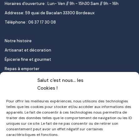
Horaires d'ouverture : Lun- Ven // 9h - 15h30 Sam // 9h - 16h
Addresse: 59 quai de Bacalan 33300 Bordeaux
Téléphone : 06 37 17 30 08
Notre histoire
Artisanat et décoration
Épicerie fine et gourmet
Repas à emporter
Le pastel de nata
Salut c'est nous... les
Traiteur
Cookies !
Pour offrir les meilleures expériences, nous utilisons des technologies
Contact
telles que les cookies pour stocker et/ou accéder aux informations des
appareils. Le fait de consentir à ces technologies nous permettra de
Mon compte
traiter des données telles que le comportement de navigation ou les ID
uniques sur ce site. Le fait de ne pas consentir ou de retirer son
FAQ
consentement peut avoir un effet négatif sur certaines
Livraison
caractéristiques et fonctions.