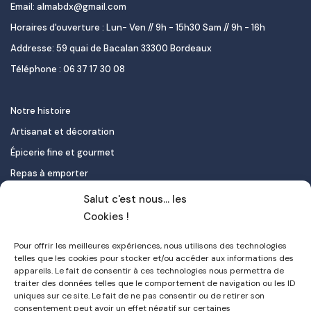
Email: almabdx@gmail.com
Horaires d'ouverture : Lun- Ven // 9h - 15h30 Sam // 9h - 16h
Addresse: 59 quai de Bacalan 33300 Bordeaux
Téléphone : 06 37 17 30 08
Notre histoire
Artisanat et décoration
Épicerie fine et gourmet
Repas à emporter
Le pastel de nata
Salut c'est nous... les
Traiteur
Cookies !
Pour offrir les meilleures expériences, nous utilisons des technologies
Contact
telles que les cookies pour stocker et/ou accéder aux informations des
appareils. Le fait de consentir à ces technologies nous permettra de
Mon compte
traiter des données telles que le comportement de navigation ou les ID
uniques sur ce site. Le fait de ne pas consentir ou de retirer son
FAQ
consentement peut avoir un effet négatif sur certaines