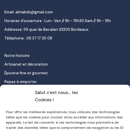
Email: almabdx@gmail.com
Horaires d'ouverture : Lun- Ven // 9h - 15h30 Sam // 9h - 16h
Addresse: 59 quai de Bacalan 33300 Bordeaux
Téléphone : 06 37 17 30 08
Notre histoire
Artisanat et décoration
Épicerie fine et gourmet
Repas à emporter
Le pastel de nata
Salut c'est nous... les
Traiteur
Cookies !
Pour offrir les meilleures expériences, nous utilisons des technologies
Contact
telles que les cookies pour stocker et/ou accéder aux informations des
appareils. Le fait de consentir à ces technologies nous permettra de
Mon compte
traiter des données telles que le comportement de navigation ou les ID