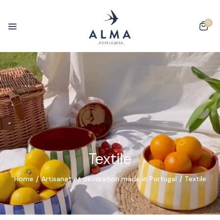
0
Textile
Home
Artisanat et décoration made in Portugal
Textile