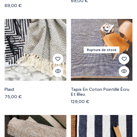
69,00
€
69,00
€
Rupture de stock
Plaid
Tapis En Coton Pointillé Écru
Et Bleu
75,00
€
129,00
€