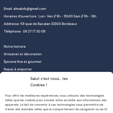
Email: almabdx@gmail.com
Horaires d'ouverture : Lun- Ven // 9h - 15h30 Sam // 9h - 16h
Addresse: 59 quai de Bacalan 33300 Bordeaux
Téléphone : 06 37 17 30 08
Notre histoire
Artisanat et décoration
Épicerie fine et gourmet
Repas à emporter
Le pastel de nata
Salut c'est nous... les
Traiteur
Cookies !
Pour offrir les meilleures expériences, nous utilisons des technologies
Contact
telles que les cookies pour stocker et/ou accéder aux informations des
appareils. Le fait de consentir à ces technologies nous permettra de
Mon compte
traiter des données telles que le comportement de navigation ou les ID