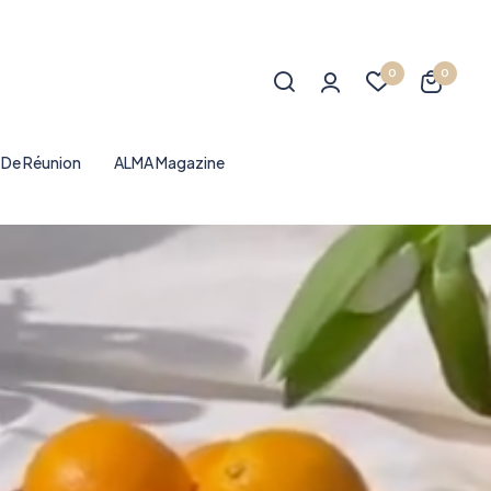
0
0
e De Réunion
ALMA Magazine