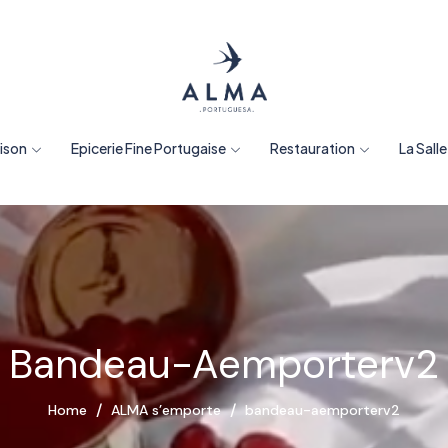
aison
Epicerie Fine Portugaise
Restauration
La Sall
Bandeau-Aemporterv2
Home
ALMA s’emporte
bandeau-aemporterv2