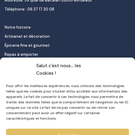
Addresse: 59 quai de Bacalan 33300 Bordeaux
Téléphone : 06 37 17 30 08
Notre histoire
Artisanat et décoration
Épicerie fine et gourmet
Repas à emporter
Le pastel de nata
Salut c'est nous... les
Traiteur
Cookies !
Pour offrir les meilleures expériences, nous utilisons des technologies
Contact
telles que les cookies pour stocker et/ou accéder aux informations des
appareils. Le fait de consentir à ces technologies nous permettra de
Mon compte
traiter des données telles que le comportement de navigation ou les ID
uniques sur ce site. Le fait de ne pas consentir ou de retirer son
FAQ
consentement peut avoir un effet négatif sur certaines
Livraison
caractéristiques et fonctions.
Politique de confidentialité