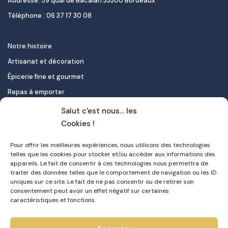
Addresse: 59 quai de Bacalan 33300 Bordeaux
Téléphone : 06 37 17 30 08
Notre histoire
Artisanat et décoration
Épicerie fine et gourmet
Repas à emporter
Le pastel de nata
Salut c'est nous... les
Traiteur
Cookies !
Pour offrir les meilleures expériences, nous utilisons des technologies
Contact
telles que les cookies pour stocker et/ou accéder aux informations des
appareils. Le fait de consentir à ces technologies nous permettra de
Mon compte
traiter des données telles que le comportement de navigation ou les ID
uniques sur ce site. Le fait de ne pas consentir ou de retirer son
FAQ
consentement peut avoir un effet négatif sur certaines
Livraison
caractéristiques et fonctions.
Politique de confidentialité