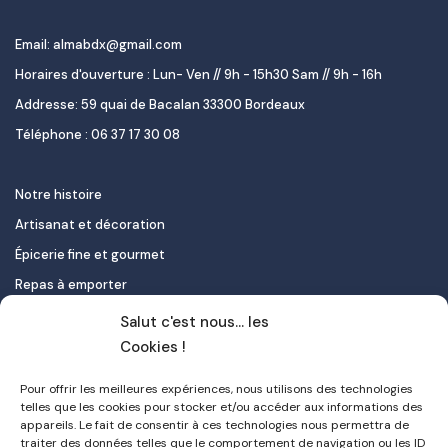
Email: almabdx@gmail.com
Horaires d'ouverture : Lun- Ven // 9h - 15h30 Sam // 9h - 16h
Addresse: 59 quai de Bacalan 33300 Bordeaux
Téléphone : 06 37 17 30 08
Notre histoire
Artisanat et décoration
Épicerie fine et gourmet
Repas à emporter
Le pastel de nata
Salut c'est nous... les
Traiteur
Cookies !
Pour offrir les meilleures expériences, nous utilisons des technologies
Contact
telles que les cookies pour stocker et/ou accéder aux informations des
appareils. Le fait de consentir à ces technologies nous permettra de
Mon compte
traiter des données telles que le comportement de navigation ou les ID