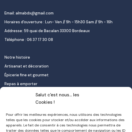
Email: almabdx@gmail.com
Horaires d'ouverture : Lun- Ven // 9h - 15h30 Sam // 9h - 16h
Addresse: 59 quai de Bacalan 33300 Bordeaux
Téléphone : 06 37 17 30 08
Notre histoire
Artisanat et décoration
Épicerie fine et gourmet
Repas à emporter
Le pastel de nata
Salut c'est nous... les
Traiteur
Cookies !
Pour offrir les meilleures expériences, nous utilisons des technologies
Contact
telles que les cookies pour stocker et/ou accéder aux informations des
appareils. Le fait de consentir à ces technologies nous permettra de
Mon compte
traiter des données telles que le comportement de navigation ou les ID