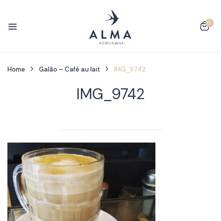
0
Home
Galão – Café au lait
IMG_9742
IMG_9742