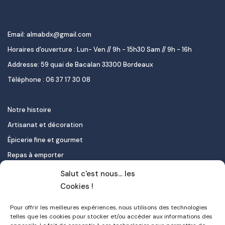
Email: almabdx@gmail.com
Horaires d'ouverture : Lun- Ven // 9h - 15h30 Sam // 9h - 16h
Addresse: 59 quai de Bacalan 33300 Bordeaux
Téléphone : 06 37 17 30 08
Notre histoire
Artisanat et décoration
Épicerie fine et gourmet
Repas à emporter
Le pastel de nata
Salut c'est nous... les
Traiteur
Cookies !
Pour offrir les meilleures expériences, nous utilisons des technologies
Contact
telles que les cookies pour stocker et/ou accéder aux informations des