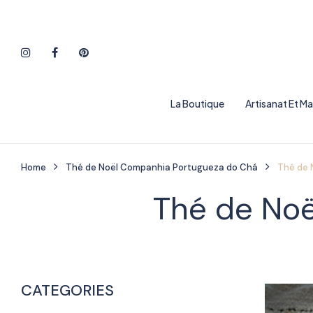
La Boutique
Artisanat Et M
Home
Thé de Noël Companhia Portugueza do Chá
Thé de 
Thé de No
CATEGORIES