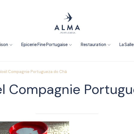
aison
Epicerie Fine Portugaise
Restauration
La Sall
Noël Compagnie Portugueza do Chá
ël Compagnie Portugu