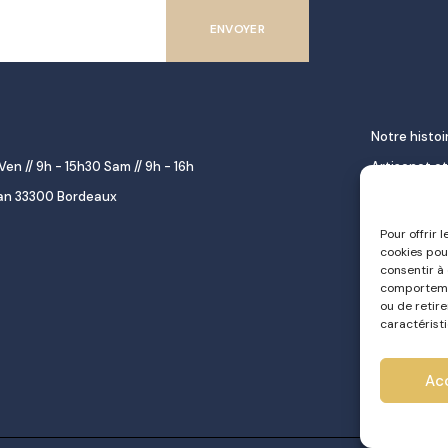
Notre histoi
Ven // 9h - 15h30 Sam // 9h - 16h
Artisanat et
lan 33300 Bordeaux
décoration
Épicerie fine
Pour offrir 
cookies pou
gourmet
consentir à
Repas à emp
comportemen
ou de retir
Le pastel d
caractéristi
Traiteur
Ac