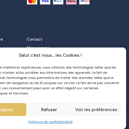
re
Contact
Mon compte
Salut c'est nous... les Cookies !
FAQ
 et
Livraison
les meilleures expériences, nous utilisons des technologies telles que les
r stocker et/ou accéder aux informations des appareils. Le fait de
Politique de confidentialité
 ces technologies nous permettra de traiter des données telles que le
orter
CGV
t de navigation ou les ID uniques sur ce site. Le fait de ne pas consentir
er son consentement peut avoir un effet négatif sur certaines
e nata
ques et fonctions.
cepter
Refuser
Voir les préférences
Politique de confidentialité