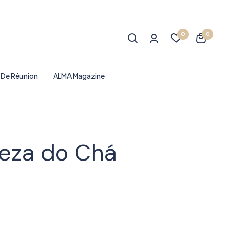
0
0
e De Réunion
ALMA Magazine
eza do Chá