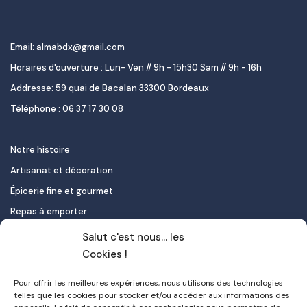
Email: almabdx@gmail.com
Horaires d'ouverture : Lun- Ven // 9h - 15h30 Sam // 9h - 16h
Addresse: 59 quai de Bacalan 33300 Bordeaux
Téléphone : 06 37 17 30 08
Notre histoire
Artisanat et décoration
Épicerie fine et gourmet
Repas à emporter
Le pastel de nata
Salut c'est nous... les
Traiteur
Cookies !
Pour offrir les meilleures expériences, nous utilisons des technologies
Contact
telles que les cookies pour stocker et/ou accéder aux informations des