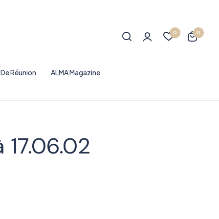
0
0
e De Réunion
ALMA Magazine
 17.06.02