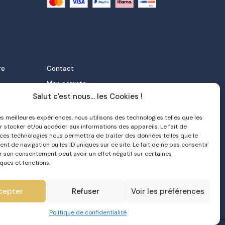
re
Contact
Mon compte
Salut c'est nous... les Cookies !
FAQ
 et
Livraison
les meilleures expériences, nous utilisons des technologies telles que les
r stocker et/ou accéder aux informations des appareils. Le fait de
Politique de confidentialité
 ces technologies nous permettra de traiter des données telles que le
orter
CGV
t de navigation ou les ID uniques sur ce site. Le fait de ne pas consentir
er son consentement peut avoir un effet négatif sur certaines
e nata
ques et fonctions.
cepter
Refuser
Voir les préférences
Politique de confidentialité