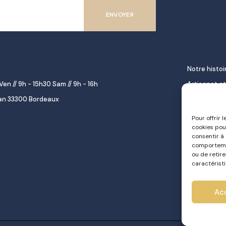
Notre histoi
Ven // 9h - 15h30 Sam // 9h - 16h
Artisanat et
lan 33300 Bordeaux
décoration
Épicerie fine
Pour offrir 
cookies pou
gourmet
consentir à
Repas à emp
comportemen
ou de retir
Le pastel d
caractéristi
Traiteur
Ac